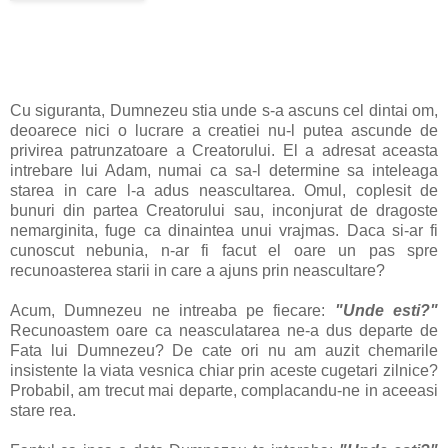
Cu siguranta, Dumnezeu stia unde s-a ascuns cel dintai om,
deoarece nici o lucrare a creatiei nu-l putea ascunde de
privirea patrunzatoare a Creatorului. El a adresat aceasta
intrebare lui Adam, numai ca sa-l determine sa inteleaga
starea in care l-a adus neascultarea. Omul, coplesit de
bunuri din partea Creatorului sau, inconjurat de dragoste
nemarginita, fuge ca dinaintea unui vrajmas. Daca si-ar fi
cunoscut nebunia, n-ar fi facut el oare un pas spre
recunoasterea starii in care a ajuns prin neascultare?
Acum, Dumnezeu ne intreaba pe fiecare:
"
Unde esti?"
Recunoastem oare ca neasculatarea ne-a dus departe de
Fata lui Dumnezeu? De cate ori nu am auzit chemarile
insistente la viata vesnica chiar prin aceste cugetari zilnice?
Probabil, am trecut mai departe, complacandu-ne in aceeasi
stare rea.