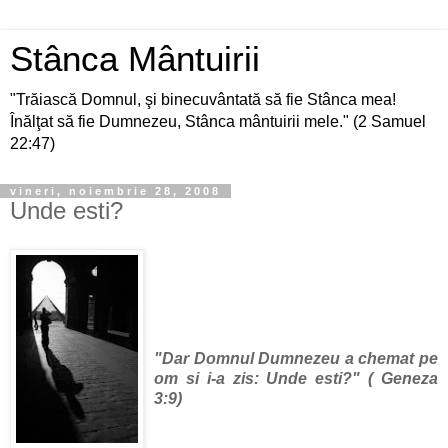
Stânca Mântuirii
"Trăiască Domnul, şi binecuvântată să fie Stânca mea!
Înălţat să fie Dumnezeu, Stânca mântuirii mele." (2 Samuel
22:47)
vineri, noiembrie 28, 2008
Unde esti?
"Dar Domnul Dumnezeu a chemat pe
om si i-a zis: Unde esti?"
( Geneza
3:9)