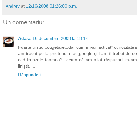
Andrey
at
12/16/2008 01:26:00 p.m.
Un comentariu:
Adara
16 decembrie 2008 la 18:14
Foarte tristă....cugetare...dar cum mi-ai "activat" curiozitatea
am trecut pe la prietenul meu,google şi l-am întrebat;de ce
cad frunzele toamna?...acum că am aflat răspunsul m-am
liniştit.....
Răspundeți