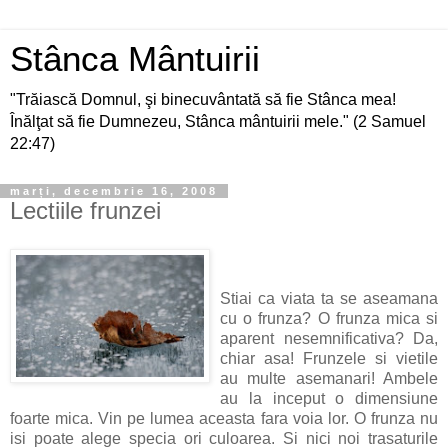
Stânca Mântuirii
"Trăiască Domnul, şi binecuvântată să fie Stânca mea!
Înălţat să fie Dumnezeu, Stânca mântuirii mele." (2 Samuel
22:47)
marți, decembrie 16, 2008
Lectiile frunzei
Stiai ca viata ta se aseamana
cu o frunza? O frunza mica si
aparent nesemnificativa? Da,
chiar asa! Frunzele si vietile
au multe asemanari! Ambele
au la inceput o dimensiune
foarte mica. Vin pe lumea aceasta fara voia lor. O frunza nu
isi poate alege specia ori culoarea. Si nici noi trasaturile