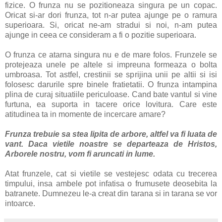
fizice. O frunza nu se pozitioneaza singura pe un copac.
Oricat si-ar dori frunza, tot n-ar putea ajunge pe o ramura
superioara. Si, oricat ne-am stradui si noi, n-am putea
ajunge in ceea ce consideram a fi o pozitie superioara.
O frunza ce atarna singura nu e de mare folos. Frunzele se
protejeaza unele pe altele si impreuna formeaza o bolta
umbroasa. Tot astfel, crestinii se sprijina unii pe altii si isi
folosesc darurile spre binele fratietatii. O frunza intampina
plina de curaj situatiile periculoase. Cand bate vantul si vine
furtuna, ea suporta in tacere orice lovitura. Care este
atitudinea ta in momente de incercare amare?
Frunza trebuie sa stea lipita de arbore, altfel va fi luata de
vant. Daca vietile noastre se departeaza de Hristos,
Arborele nostru, vom fi aruncati in lume.
Atat frunzele, cat si vietile se vestejesc odata cu trecerea
timpului, insa ambele pot infatisa o frumusete deosebita la
batranete. Dumnezeu le-a creat din tarana si in tarana se vor
intoarce.