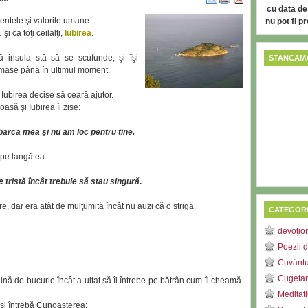
cu data de
entele şi valorile umane:
nu pot fi p
 şi ca toţi ceilalţi,
Iubirea
.
ă insula stă să se scufunde, şi îşi
STANCAMA
rămase până în ultimul moment.
Iubirea decise să ceară ajutor.
asă şi Iubirea îi zise:
n barca mea şi nu am loc pentru tine.
 pe langă ea:
e tristă încât trebuie să stau singură
.
e, dar era atât de mulţumită încât nu auzi că o strigă.
CATEGORI
devoţio
Poezii d
Cuvântu
Cugetar
lină de bucurie încât a uitat să îl întrebe pe bătrân cum îl cheamă.
Meditati
 şi întrebă Cunoaşterea: