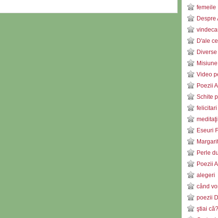
femeile 
Despre 
vindeca
D'ale ce
Diverse
Misiune
Video pe
Poezii 
Schite p
felicitar
meditaţ
Eseuri F
Margari
Perle d
Poezii 
alegeri
când vor
poezii 
ştiai că?