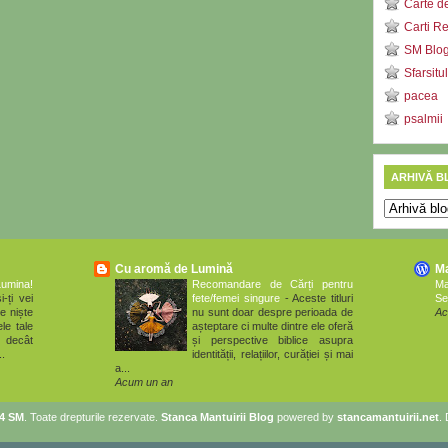
Carte d
Carti R
SM Blog 
Sfarsitu
pacea
psalmii
ARHIVĂ B
Cu aromă de Lumină
M
Lumina!
Recomandare de Cărți pentru
M
i-ți vei
fete/femei singure
-
Aceste titluri
Se
e niște
nu sunt doar despre perioada de
Ac
le tale
așteptare ci multe dintre ele oferă
 decât
și perspective biblice asupra
..
identității, relațiilor, curăției și mai
a...
Acum un an
14 SM
. Toate drepturile rezervate.
Stanca Mantuirii Blog
powered by
stancamantuirii.net
.