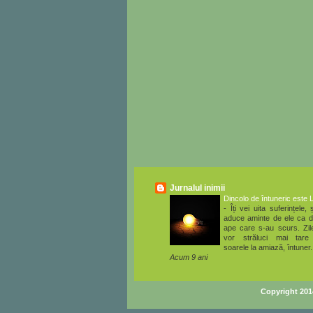
Jurnalul inimii
Dincolo de întuneric este 
-
Îți vei uita suferințele, ș
aduce aminte de ele ca d
ape care s-au scurs. Zile
vor străluci mai tare
soarele la amiază, întuner.
Acum 9 ani
Copyright 20