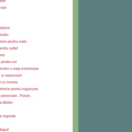
elix
nale
biblice
restin
iune pentru viata
ntru suflet
une
 pentru voi
entru o viata evlavioasa
i si raspunsuri
i cu morala
zilnice pentru rugaciune
personale...Poezii...
a Bibliei
e regasita
bigail