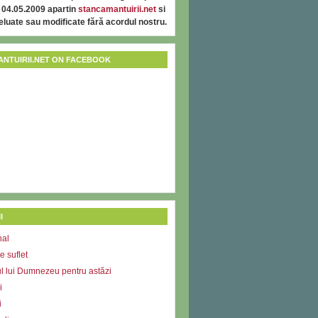
 04.05.2009 apartin
stancamantuirii.net
si
reluate sau modificate fără acordul nostru.
NTUIRII.NET ON FACEBOOK
I
nal
e suflet
l lui Dumnezeu pentru astăzi
i
i