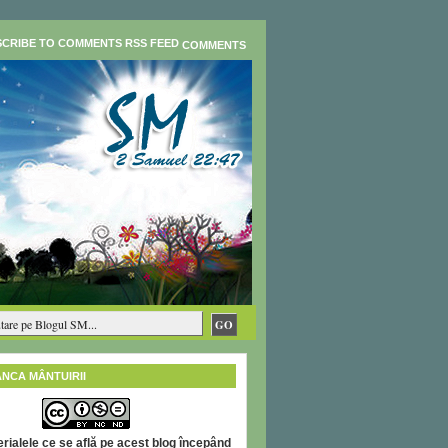
COMMENTS
ÂNCA MÂNTUIRII
rialele ce se află pe acest blog începând