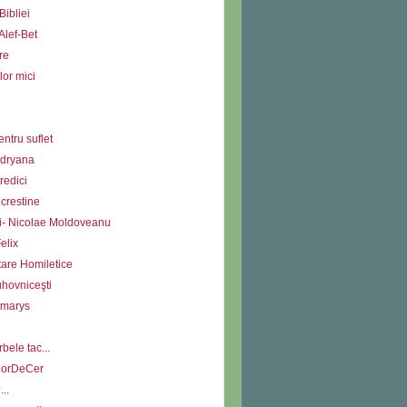
Bibliei
Alef-Bet
re
lor mici
ntru suflet
Adryana
redici
i crestine
ii- Nicolae Moldoveanu
elix
tare Homiletice
uhovniceşti
Amarys
bele tac...
DorDeCer
...