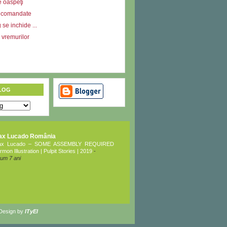
e oaspeţi
ecomandate
se inchide ...
l vremurilor
LOG
ax Lucado România
ax Lucado – SOME ASSEMBLY REQUIRED
rmon Illustration | Pulpit Stories | 2019
-
um 7 ani
 Design by
ITyEl