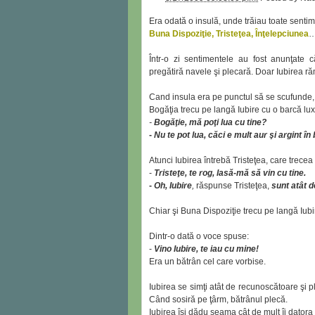
Era odată o insulă, unde trăiau toate sentim
Buna Dispoziţie, Tristeţea, Înţelepciunea
…
Într-o zi sentimentele au fost anunţate c
pregătiră navele şi plecară. Doar Iubirea 
Cand insula era pe punctul să se scufunde, 
Bogăţia trecu pe langă Iubire cu o barcă luxo
-
Bogăţie, mă poţi lua cu tine?
-
Nu te pot lua, căci e mult aur şi argint î
Atunci Iubirea întrebă Tristeţea, care trecea
-
Tristeţe, te rog, lasă-mă să vin cu tine.
-
Oh, Iubire
,
răspunse Tristeţea,
sunt atât d
Chiar şi Buna Dispoziţie trecu pe langă Iubir
Dintr-o dată o voce spuse:
-
Vino Iubire, te iau cu mine
!
Era un bătrân cel care vorbise.
Iubirea se simţi atât de recunoscătoare şi p
Când sosiră pe ţârm, bătrânul plecă.
Iubirea îşi dădu seama cât de mult îi datora