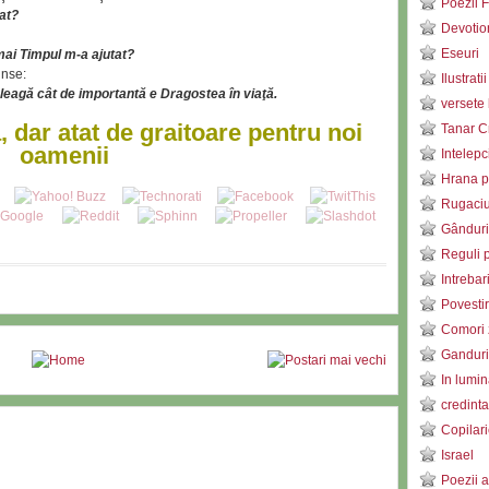
Poezii F
at?
Devotio
Eseuri
mai Timpul m-a ajutat?
unse:
Ilustratii
leagă cât de importantă e Dragostea în viaţă.
versete 
 dar atat de graitoare pentru noi
Tanar C
oamenii
Intelepc
Hrana pe
Rugaci
Gânduri
Reguli p
Intrebar
Povestir
Comori 
Ganduri 
In lumin
credinta
Copilari
Israel
Poezii a