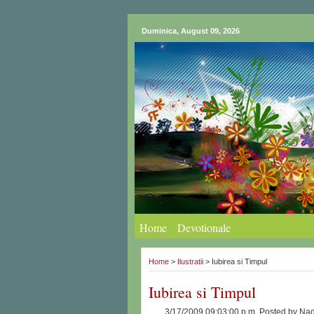
Duminica, August 09, 2026
Home
Devotionale
Home
>
Ilustratii
> Iubirea si Timpul
Iubirea si Timpul
3/17/2009 09:03:00 p.m.
Posted by
Nad