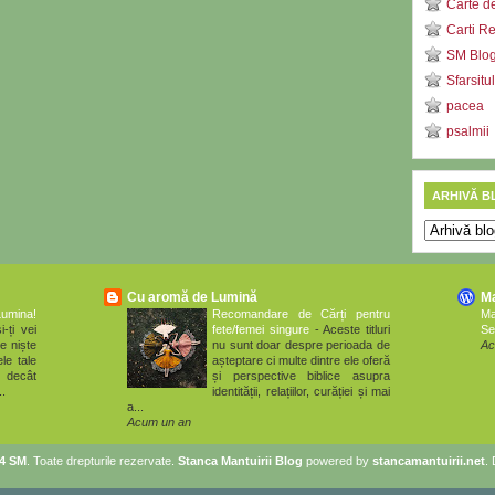
Carte d
Carti R
SM Blog 
Sfarsitu
pacea
psalmii
ARHIVĂ B
Cu aromă de Lumină
M
Lumina!
Recomandare de Cărți pentru
M
i-ți vei
fete/femei singure
-
Aceste titluri
Se
e niște
nu sunt doar despre perioada de
Ac
le tale
așteptare ci multe dintre ele oferă
 decât
și perspective biblice asupra
..
identității, relațiilor, curăției și mai
a...
Acum un an
14 SM
. Toate drepturile rezervate.
Stanca Mantuirii Blog
powered by
stancamantuirii.net
.