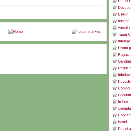
Poezii F
Devotio
Eseuri
Ilustratii
versete 
Tanar C
Intelepc
Hrana pe
Rugaci
Gânduri
Reguli p
Intrebar
Povestir
Comori 
Ganduri 
In lumin
credinta
Copilari
Israel
Poezii a