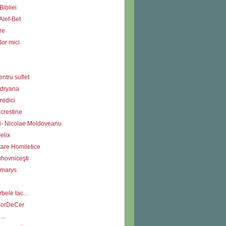
Bibliei
Alef-Bet
re
lor mici
ntru suflet
Adryana
redici
i crestine
ii- Nicolae Moldoveanu
elix
tare Homiletice
uhovniceşti
Amarys
bele tac...
DorDeCer
...