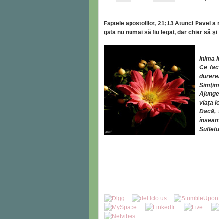
Faptele apostolilor, 21;
13
Atunci Pavel a 
gata nu numai să fiu legat, dar chiar să 
Inima l
Ce fac
durere
Simţim 
Ajunge 
viaţa l
Dacă, t
înseam
Sufletu