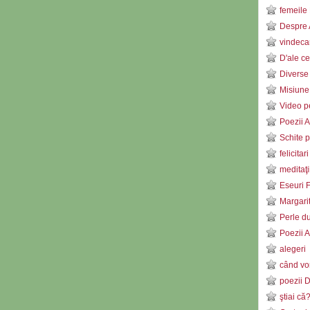
femeile 
Despre 
vindeca
D'ale ce
Diverse
Misiune
Video pe
Poezii 
Schite p
felicitar
meditaţ
Eseuri F
Margari
Perle d
Poezii 
alegeri
când vor
poezii 
ştiai că?