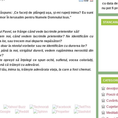
cu data de
nu pot fi p
răspuns: ,Ce faceţi de plângeţi aşa, şi-mi rupeţi inima? Eu sunt
şi mor în Ierusalim pentru Numele Domnului Isus."
STANCAMA
ui Pavel, se frânge când vede lacrimile prietenilor săi!
em noi, când vedem lacrimile prietenilor? Ne identificăm cu
a lor, sau trecem mai departe nepăsători?
doar la nivelul vorbelor sau ne identificăm cu durerea lor?
până la noi, strigătul durerii, vedem rugămintea nerostită din
or?
e opreşti să înţelegi ce spun ochii, sufletul, vocea celorlalţi,
nă că trăieşti cu adevărat.
l tău, inima ta, trăieşte adevărata viaţa, la care a fost chemat.
CATEGORI
devoţio
Poezii d
Cuvântu
Cugetar
Meditati