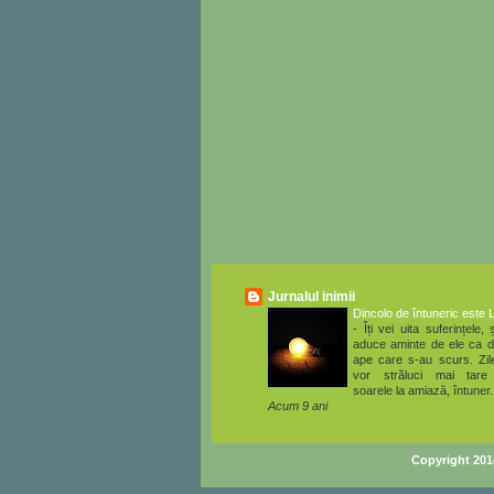
Jurnalul inimii
Dincolo de întuneric este 
-
Îți vei uita suferințele, ș
aduce aminte de ele ca d
ape care s-au scurs. Zile
vor străluci mai tare
soarele la amiază, întuner.
Acum 9 ani
Copyright 20