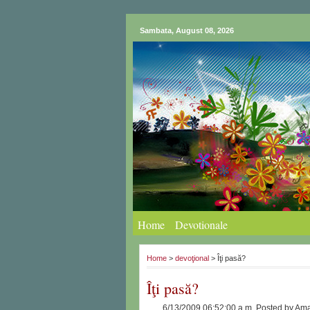
Sambata, August 08, 2026
Home
Devotionale
Home
>
devoţional
> Îţi pasă?
Îţi pasă?
6/13/2009 06:52:00 a.m.
Posted by
Ama