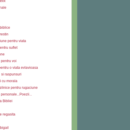
elix
nale
biblice
restin
iune pentru viata
ntru suflet
une
 pentru voi
entru o viata evlavioasa
i si raspunsuri
i cu morala
zilnice pentru rugaciune
personale...Poezii...
a Bibliei
e regasita
bigail