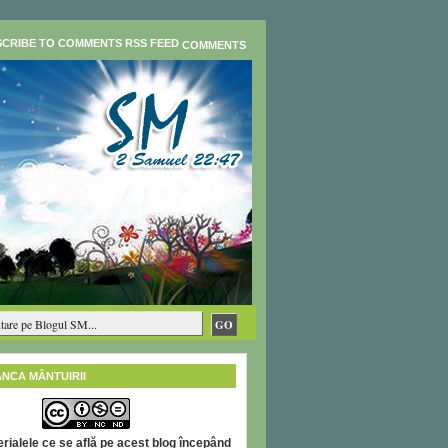
COMMENTS
ÂNCA MÂNTUIRII
rialele ce se află pe acest blog începând