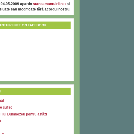
 04.05.2009 apartin
stancamantuirii.net
si
reluate sau modificate fără acordul nostru.
NTUIRII.NET ON FACEBOOK
I
nal
e suflet
l lui Dumnezeu pentru astăzi
i
i