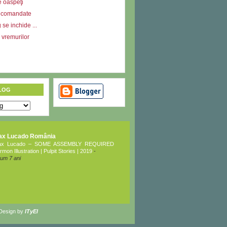
e oaspeţi
ecomandate
se inchide ...
l vremurilor
LOG
ax Lucado România
ax Lucado – SOME ASSEMBLY REQUIRED
rmon Illustration | Pulpit Stories | 2019
-
um 7 ani
 Design by
ITyEl