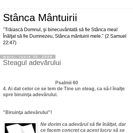
Stânca Mântuirii
"Trăiască Domnul, şi binecuvântată să fie Stânca mea!
Înălţat să fie Dumnezeu, Stânca mântuirii mele." (2 Samuel
22:47)
marți, iunie 30, 2009
Steagul adevărului
Psalmii 60
4
. Ai dat celor ce se tem de Tine un steag, ca să-l înalţe
spre
biruinţa
adevărului.
"
B
iruinţa
adevărului"!
Ne dorim ca adevărul să fie înălţat, dar
ce facem concret ca acest lucru să se