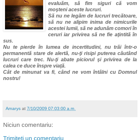
evaluăm, să fim siguri că vom
moşteni aceste lucruri.
Să nu ne legăm de lucruri trecătoare,
să nu ne alipim inima de nimicurile
acestei lumii, să ne adunăm comori în
ceruri iar privirea să ne fie aţintită în
sus.
Nu te pierde în lumea de incertitudini, nu trăi într-o
permanentă stare de alertă, nu-ţi risipi puterea căutând
lucruri care trec. Nu-ţi abate piciorul şi privirea de la
calea ce duce înspre viaţă.
Cât de minunat va fi, când ne vom întâlni cu Domnul
nostru!
Amarys
at
7/10/2009 07:03:00 a.m.
Niciun comentariu:
Trimiteți un comentariu