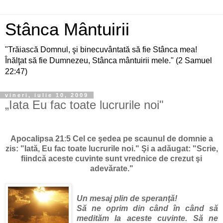
Stânca Mântuirii
"Trăiască Domnul, şi binecuvântată să fie Stânca mea!
Înălţat să fie Dumnezeu, Stânca mântuirii mele." (2 Samuel
22:47)
vineri, iulie 10, 2009
„Iata Eu fac toate lucrurile noi"
Apocalipsa 21
:
5 Cel ce şedea pe scaunul de domnie a
zis: "Iată, Eu fac toate lucrurile noi." Şi a adăugat: "Scrie,
fiindcă aceste cuvinte sunt vrednice de crezut şi
adevărate."
Un mesaj plin de speranţă!
Să ne oprim din când în când să
medităm la aceste cuvinte. Să ne