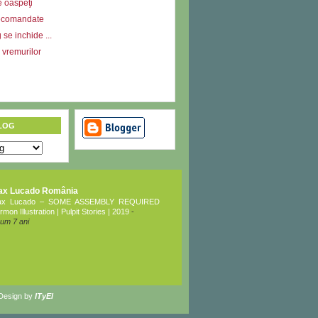
e oaspeţi
ecomandate
se inchide ...
l vremurilor
LOG
ax Lucado România
ax Lucado – SOME ASSEMBLY REQUIRED
rmon Illustration | Pulpit Stories | 2019
-
um 7 ani
 Design by
ITyEl