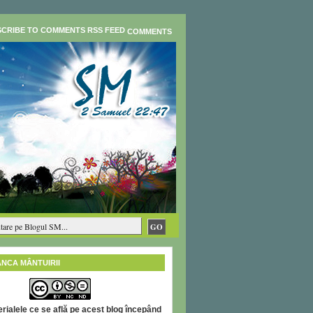
COMMENTS
ÂNCA MÂNTUIRII
rialele ce se află pe acest blog începând