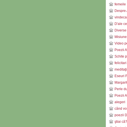
femeile 
Despre 
vindeca
D'ale ce
Diverse
Misiune
Video pe
Poezii 
Schite p
felicitar
meditaţ
Eseuri F
Margari
Perle d
Poezii 
alegeri
când vor
poezii 
ştiai că?