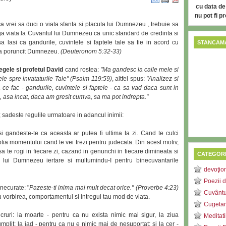
cu data de
nu pot fi p
ca vrei sa duci o viata sfanta si placuta lui Dumnezeu , trebuie sa
aga viata la Cuvantul lui Dumnezeu ca unic standard de credinta si
 lasi ca gandurile, cuvintele si faptele tale sa fie in acord cu
STANCAMA
 a poruncit Dumnezeu.
(Deuteronom 5:32-33)
egele si profetul David
cand rostea:
"Ma gandesc la caile mele si
ele spre invataturile Tale" (Psalm 119:59)
, altfel spus:
"Analizez si
 ce fac - gandurile, cuvintele si faptele - ca sa vad daca sunt in
, asa incat, daca am gresit cumva, sa ma pot indrepta."
r; sadeste regulile urmatoare in adancul inimii:
i gandeste-te ca aceasta ar putea fi ultima ta zi. Cand te culci
eptia momentului cand te vei trezi pentru judecata. Din acest motiv,
a te rogi in fiecare zi, cazand in genunchi in fiecare dimineata si
CATEGORI
-I lui Dumnezeu iertare si multumindu-I pentru binecuvantarile
devoţio
Poezii d
 necurate: "
Pazeste-ti inima mai mult decat orice." (Proverbe 4:23)
Cuvântu
u vorbirea, comportamentul si intregul tau mod de viata.
Cugetar
cruri: la moarte - pentru ca nu exista nimic mai sigur, la ziua
Meditati
mplit; la iad - pentru ca nu e nimic mai de nesuportat; si la cer -