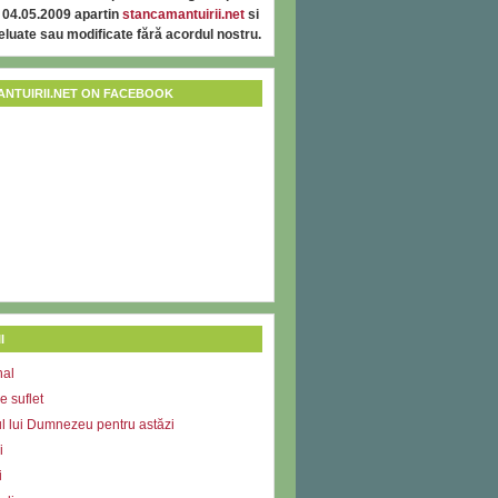
 04.05.2009 apartin
stancamantuirii.net
si
reluate sau modificate fără acordul nostru.
NTUIRII.NET ON FACEBOOK
I
nal
e suflet
l lui Dumnezeu pentru astăzi
i
i