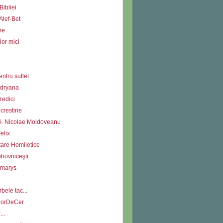
Bibliei
Alef-Bet
re
lor mici
ntru suflet
Adryana
redici
i crestine
ii- Nicolae Moldoveanu
elix
tare Homiletice
uhovniceşti
Amarys
bele tac...
DorDeCer
...