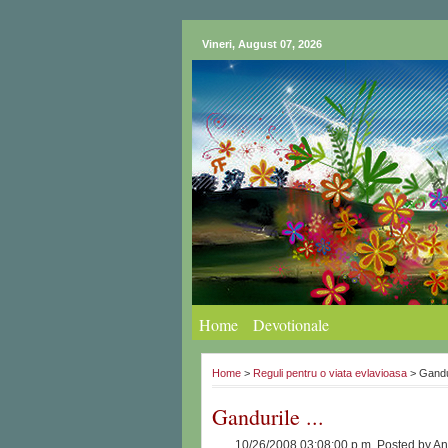
Vineri, August 07, 2026
Home
Devotionale
Home
>
Reguli pentru o viata evlavioasa
> Gandur
Gandurile ...
10/26/2008 03:08:00 p.m.
Posted by
An