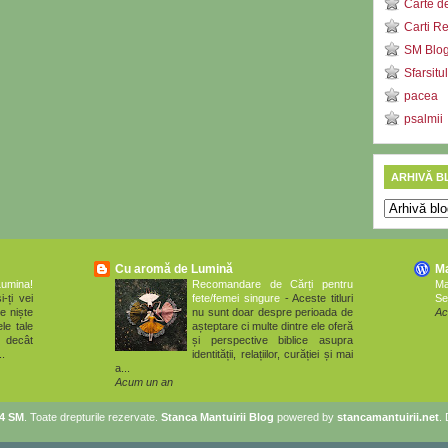
Carte d
Carti R
SM Blog 
Sfarsitu
pacea
psalmii
ARHIVĂ B
Cu aromă de Lumină
M
Lumina!
Recomandare de Cărți pentru
M
i-ți vei
fete/femei singure
-
Aceste titluri
Se
e niște
nu sunt doar despre perioada de
Ac
le tale
așteptare ci multe dintre ele oferă
 decât
și perspective biblice asupra
..
identității, relațiilor, curăției și mai
a...
Acum un an
14 SM
. Toate drepturile rezervate.
Stanca Mantuirii Blog
powered by
stancamantuirii.net
.