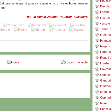
Poezii F
 Cel care se va gandi adesea la aceste lucruri va evita numeroase
Devotio
tenia.
Eseuri
~ din "In Meiner Jugend" Pathway Publishers
Ilustratii
versete 
Tanar C
Intelepc
Hrana pe
Rugaci
Gânduri
Reguli p
Intrebar
Povestir
Comori 
Ganduri 
In lumin
credinta
Copilari
Israel
Poezii a