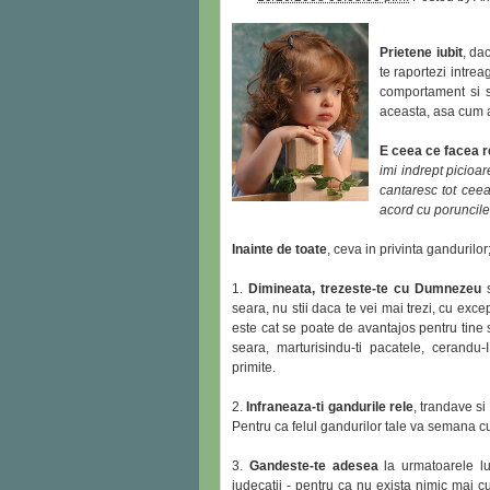
Prietene iubit
, da
te raportezi intre
comportament si sa
aceasta, asa cum
E ceea ce facea r
imi indrept picioar
cantaresc tot ceea
acord cu poruncile
Inainte de toate
, ceva in privinta gandurilo
1.
Dimineata, trezeste-te cu Dumnezeu
s
seara, nu stii daca te vei mai trezi, cu exc
este cat se poate de avantajos pentru tine s
seara, marturisindu-ti pacatele, cerandu
primite.
2.
Infraneaza-ti gandurile rele
, trandave si
Pentru ca felul gandurilor tale va semana c
3.
Gandeste-te adesea
la urmatoarele lu
judecatii - pentru ca nu exista nimic mai cu