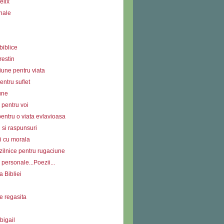
elix
nale
biblice
restin
iune pentru viata
ntru suflet
une
 pentru voi
entru o viata evlavioasa
i si raspunsuri
i cu morala
zilnice pentru rugaciune
personale...Poezii...
a Bibliei
e regasita
bigail