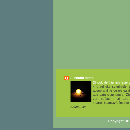
Jurnalul inimii
Dincolo de întuneric este 
-
Îți vei uita suferințele, ș
aduce aminte de ele ca d
ape care s-au scurs. Zile
vor străluci mai tare
soarele la amiază, întuner.
Acum 9 ani
Copyright 20