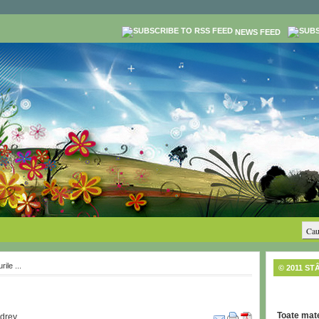
NEWS FEED
ile ...
© 2011 ST
Toate mate
drey