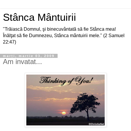
Stânca Mântuirii
"Trăiască Domnul, şi binecuvântată să fie Stânca mea!
Înălţat să fie Dumnezeu, Stânca mântuirii mele." (2 Samuel
22:47)
marți, martie 03, 2009
Am invatat...