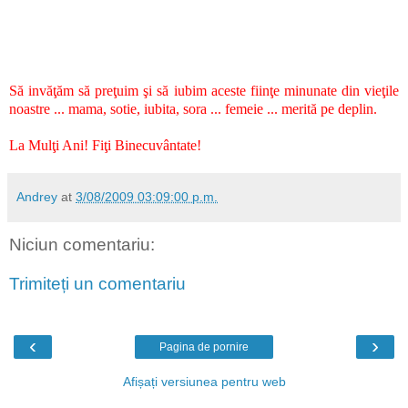
Să invăţăm să preţuim şi să iubim aceste fiinţe minunate din vieţile
noastre ... mama, sotie, iubita, sora ... femeie ... merită pe deplin.
La Mulţi Ani! Fiţi Binecuvântate!
Andrey
at
3/08/2009 03:09:00 p.m.
Niciun comentariu:
Trimiteți un comentariu
‹
›
Pagina de pornire
Afișați versiunea pentru web