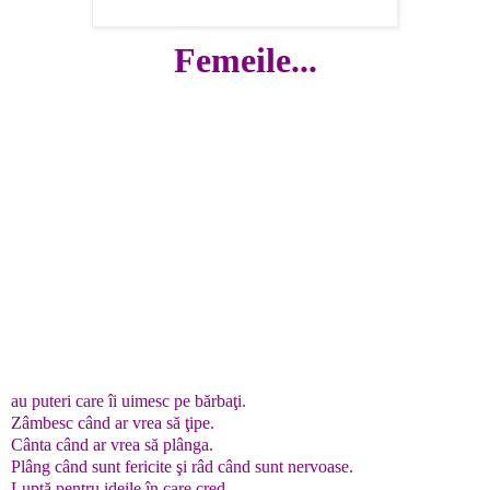
Femeile...
au puteri care îi uimesc pe bărbaţi.
Zâmbesc când ar vrea să ţipe.
Cânta când ar vrea să plânga.
Plâng când sunt fericite şi râd când sunt nervoase.
Luptă pentru ideile în care cred.