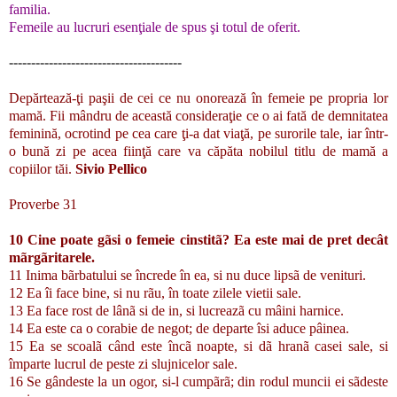
familia.
Femeile au lucruri esenţiale de spus şi totul de oferit.
---------------------------------------
Depărtează-ţi paşii de cei ce nu onorează în femeie pe propria lor
mamă. Fii mândru de această consideraţie ce o ai fată de demnitatea
feminină, ocrotind pe cea care ţi-a dat viaţă, pe surorile tale, iar într-
o bună zi pe acea fiinţă care va căpăta nobilul titlu de mamă a
copiilor tăi.
Sivio Pellico
Proverbe 31
10 Cine poate gãsi o femeie cinstitã? Ea este mai de pret decât
mãrgãritarele.
11 Inima bãrbatului se încrede în ea, si nu duce lipsã de venituri.
12 Ea îi face bine, si nu rãu, în toate zilele vietii sale.
13 Ea face rost de lânã si de in, si lucreazã cu mâini harnice.
14 Ea este ca o corabie de negot; de departe îsi aduce pâinea.
15 Ea se scoalã când este încã noapte, si dã hranã casei sale, si
împarte lucrul de peste zi slujnicelor sale.
16 Se gândeste la un ogor, si-l cumpãrã; din rodul muncii ei sãdeste