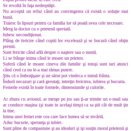
Se revoltă în faţa nedreptăţii.
Nu acceptă un refuz când au convingerea că există o soluţie mai
bună.
Traiesc în lipsuri pentru ca familia lor să poată avea cele necesare.
Merg la doctor cu o prietenă speriată.
Iubesc necondiţionat.
Plâng de fericire când copiii lor excelează şi se bucură când obţin
premii.
Sunt fericite când află despre o naştere sau o nuntă.
Li se frânge inima când le moare un prieten.
Suferă când le moare cineva din familie şi totuşi sunt tari atunci
când cred ca nu le-a mai rămas putere.
Ştiu că o îmbraţişare şi un sărut pot vindeca o inimă frânta.
Îndură necazuri şi cară greutaţi, intreţin fericirea, iubirea şi bucuria.
Femeile există în toate formele, dimensiunile şi culorile.
Ar zbura cu avionul, ar merge pe jos sau ţi-ar trimite un e-mail sau
ar conduce maşina (şi toate in acelaşi timp) ca sa ştii cât de mult ţin
la tine.
Inima unei femei este cea care face lumea să se invârtă.
Aduc bucurie, speranţa şi iubire.
Sunt pline de compasiune şi au idealuri şi işi susţin moral prietenii şi