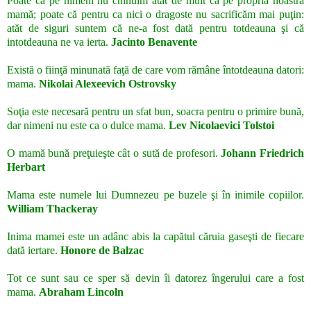
Poate că pe nimeni nu chinuim atât de mult ca pe propria noastră
mamă; poate că pentru ca nici o dragoste nu sacrificăm mai puţin:
atăt de siguri suntem că ne-a fost dată pentru totdeauna şi că
intotdeauna ne va ierta.
Jacinto Benavente
Există o fiinţă minunată faţă de care vom rămâne întotdeauna datori:
mama.
Nikolai Alexeevich Ostrovsky
Soţia este necesară pentru un sfat bun, soacra pentru o primire bună,
dar nimeni nu este ca o dulce mama.
Lev Nicolaevici Tolstoi
O mamă bună preţuieşte cât o sută de profesori.
Johann Friedrich
Herbart
Mama este numele lui Dumnezeu pe buzele şi în inimile copiilor.
William Thackeray
Inima mamei este un adânc abis la capătul căruia gaseşti de fiecare
dată iertare.
Honore de Balzac
Tot ce sunt sau ce sper să devin îi datorez îngerului care a fost
mama.
Abraham Lincoln