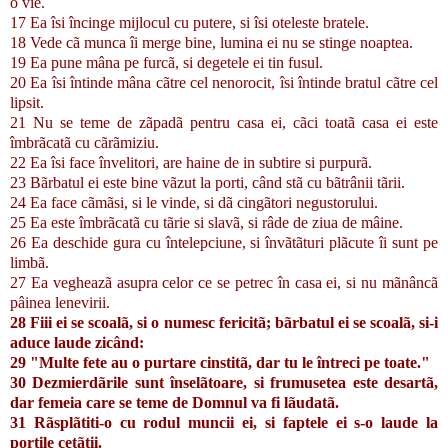
o vie.
17 Ea îsi încinge mijlocul cu putere, si îsi oteleste bratele.
18 Vede cã munca îi merge bine, lumina ei nu se stinge noaptea.
19 Ea pune mâna pe furcã, si degetele ei tin fusul.
20 Ea îsi întinde mâna cãtre cel nenorocit, îsi întinde bratul cãtre cel
lipsit.
21 Nu se teme de zãpadã pentru casa ei, cãci toatã casa ei este
îmbrãcatã cu cãrãmiziu.
22 Ea îsi face învelitori, are haine de in subtire si purpurã.
23 Bãrbatul ei este bine vãzut la porti, când stã cu bãtrânii tãrii.
24 Ea face cãmãsi, si le vinde, si dã cingãtori negustorului.
25 Ea este îmbrãcatã cu tãrie si slavã, si râde de ziua de mâine.
26 Ea deschide gura cu întelepciune, si învãtãturi plãcute îi sunt pe
limbã.
27 Ea vegheazã asupra celor ce se petrec în casa ei, si nu mãnâncã
pâinea lenevirii.
28 Fiii ei se scoalã, si o numesc fericitã; bãrbatul ei se scoalã, si-i
aduce laude zicând:
29 "Multe fete au o purtare cinstitã, dar tu le întreci pe toate."
30 Dezmierdãrile sunt înselãtoare, si frumusetea este desartã,
dar femeia care se teme de Domnul va fi lãudatã.
31 Rãsplãtiti-o cu rodul muncii ei, si faptele ei s-o laude la
portile cetãtii.