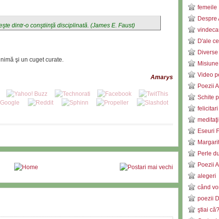
femeile 
Despre 
eşte dintr-o conştiinţă disciplinată. (James E. Faust)
vindeca
D'ale ce
Diverse
nimă şi un cuget curate.
Misiune
Video pe
Amarys
Poezii 
Schite p
felicitar
meditaţ
Eseuri F
Margari
Perle d
Poezii 
alegeri
când vor
poezii 
ştiai că?