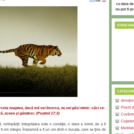
cu data de
nu pot fi p
STANCAMA
CATEGORI
devoţio
Poezii d
rceta noaptea, dacă mă vei încerca, nu vei găsi nimic: căci ce-
ră, aceea şi gândesc. (Psalmii 17:3)
Cuvântu
Cugetar
, neîmpărţit. Integritatea este o condiţie, o stare a inimii, de a fi
Meditati
 fi om integru înseamnă a fi un om dintr-o bucata, care se ţine de