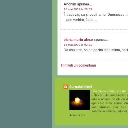
Anonim
spunea...
12 mai 2009 la 20:53
Întradevăr, ca şi copii ai lui Dumnezeu, i
...prin vorbire, fapte ...
elena marin-alexe
spunea...
13 mai 2009 la 03:21
Da asa este, sa ne pazim bine inima, caci d
Trimiteți un comentariu
Jurnalul inimii
Dincolo de întuneric este 
-
Îți vei uita suferințele, ș
aduce aminte de ele ca d
ape care s-au scurs. Zile
vor străluci mai tare
soarele la amiază, întuner.
Acum 9 ani