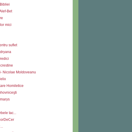
Bibliei
Alef-Bet
re
lor mici
ntru suflet
Adryana
redici
i crestine
ii- Nicolae Moldoveanu
elix
tare Homiletice
uhovniceşti
Amarys
bele tac...
DorDeCer
...