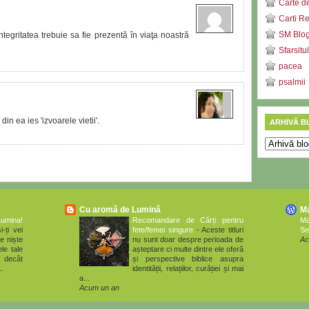
Carte d
Carti R
SM Blog 
ntegritatea trebuie sa fie prezentă în viaţa noastră
Sfarsitu
pacea
psalmii
in ea ies 'izvoarele vietii'.
ARHIVĂ B
Cu aromă de Lumină
M
Lumina!
Recomandare de Cărți pentru
M
i-ți vei
fete/femei singure
-
Aceste titluri
Se
e niște
nu sunt doar despre perioada de
Ac
le tale
așteptare ci multe dintre ele oferă
 decât
și perspective biblice asupra
..
identității, relațiilor, curăției și mai
a...
Acum un an