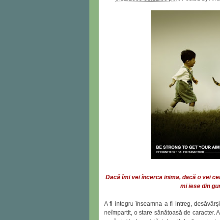
Dacă îmi vei încerca inima, dacă o vei ce
mi iese din gu
A fi integru înseamna a fi intreg, desăvârşit
neîmpartit, o stare sănătoasă de caracter. A