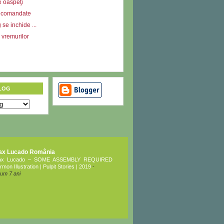
e oaspeţi
ecomandate
se inchide ...
l vremurilor
LOG
ax Lucado România
ax Lucado – SOME ASSEMBLY REQUIRED
rmon Illustration | Pulpit Stories | 2019
-
um 7 ani