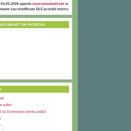
 04.05.2009 apartin
stancamantuirii.net
si
reluate sau modificate fără acordul nostru.
NTUIRII.NET ON FACEBOOK
I
nal
e suflet
l lui Dumnezeu pentru astăzi
i
i