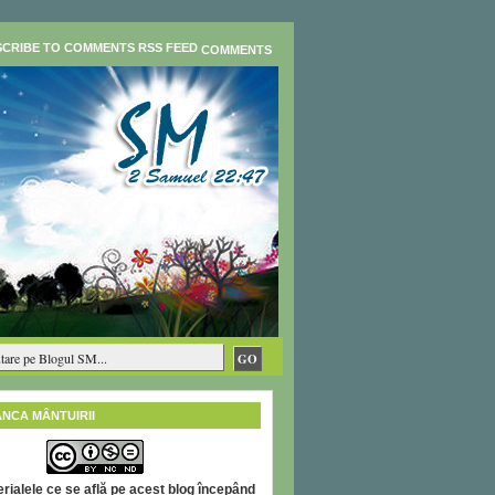
COMMENTS
ÂNCA MÂNTUIRII
rialele ce se află pe acest blog începând