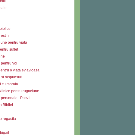
elix
nale
biblice
restin
iune pentru viata
ntru suflet
une
 pentru voi
entru o viata evlavioasa
i si raspunsuri
i cu morala
zilnice pentru rugaciune
personale...Poezii...
a Bibliei
e regasita
bigail