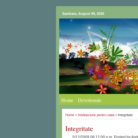
Sambata, August 08, 2026
Home
Devotionale
Home
>
Intelepciune pentru viata
> Integritate
Integritate
5/12/2009 08:12:00 p.m.
Posted by
And