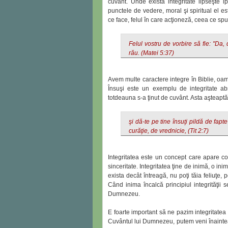
cuvânt. Unde există integritate lipseşte i
punctele de vedere, moral şi spiritual el 
ce face, felul în care acţioneză, ceea ce spu
Felul vostru de vorbire să fie: "Da,
rău. (Matei 5:37)
Avem multe caractere integre în Biblie, o
Însuşi este un exemplu de integritate a
totdeauna s-a ţinut de cuvânt. Asta aşteaptă 
şi dă-te pe tine însuţi pildă de fapt
curăţie, de vrednicie, (Tit 2:7)
Integritatea este un concept care apare co
sinceritate. Integritatea ţine de inimă, o in
exista decât întreagă, nu poţi tăia feliuţe, 
Când inima încalcă principiul integrităţii
Dumnezeu.
E foarte important să ne pazim integritatea
Cuvântul lui Dumnezeu, putem veni înaintea