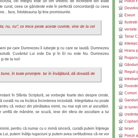
pocrizia, cel integru este un om vrednic de încredere din toate
Poezii F
este curat, ceea ce gândeste este în perfectă concordanţă cu ceea
Devotio
ne... face, întotdeauna îşi tine promisiunile.
Eseuri
Ilustratii
 da; nu, nu"; ce trece peste aceste cuvinte, vine de la cel
versete 
Tanar C
Intelepc
ameni pe care Dumnezeu îi iubeşte şi cu care se laudă. Dumnezeu
Hrana pe
bsolută. Cuvântul Lui este Da şi în El nu este Nu. Dumnezeu
Rugaci
şi de la noi!
Gânduri
Reguli p
e bune, în toate privinţele. Iar în învăţătură, dă dovadă de
Intrebar
Povestir
Comori 
nstant în Sfânta Scriptură, se vorbeşte foarte des despre cinste,
Ganduri 
imă curată nu va încălca încrederea niciodată. Integritatea nu poate
pentru că reduci din plinătatea inimii, nu mai eşti om al ascultării.
In lumin
 se umflă de mândrie, se scuză, iese din sfera de ascultare a lui
credinta
Copilari
 inimii, pentru că numai cu o inimă sinceră, curată putem înţelege
Israel
 Lui, putem înălţa
rugaciuni şi putem avea certitudinea că ne vor
Poezii a