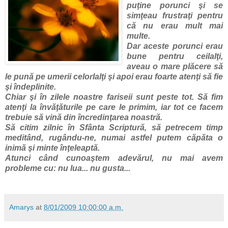
puţine porunci şi se
simţeau frustraţi pentru
că nu erau mult mai
multe.
Dar aceste porunci erau
bune pentru ceilalţi,
aveau o mare plăcere să
le pună pe umerii celorlalţi şi apoi erau foarte atenţi să fie
şi îndeplinite.
Chiar şi în zilele noastre fariseii sunt peste tot. Să fim
atenţi la învăţăturile pe care le primim, iar tot ce facem
trebuie să vină din încredinţarea noastră.
Să citim zilnic în Sfânta Scriptură, să petrecem timp
meditând, rugându-ne, numai astfel putem căpăta o
inimă şi minte înţeleaptă.
Atunci când cunoaştem adevărul, nu mai avem
probleme cu: nu lua... nu gusta...
Amarys
at
8/01/2009 10:00:00 a.m.