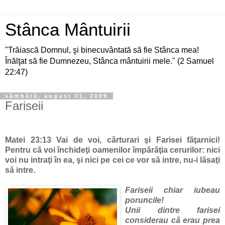
Stânca Mântuirii
"Trăiască Domnul, şi binecuvântată să fie Stânca mea!
Înălţat să fie Dumnezeu, Stânca mântuirii mele." (2 Samuel
22:47)
sâmbătă, august 01, 2009
Fariseii
Matei 23
:
13
Vai de voi, cărturari şi Farisei făţarnici!
Pentru că voi închideţi oamenilor împărăţia cerurilor: nici
voi nu intraţi în ea, şi nici pe cei ce vor să intre, nu-i lăsaţi
să intre.
Fariseii chiar iubeau
poruncile!
Unii dintre farisei
considerau că erau prea