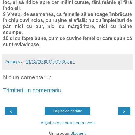
loc, şi să ridice spre cer mâini curate, fără mânie şi fără
îndoieli.
9
Vreau, de asemenea, ca femeile să se roage îmbrăcate
în chip cuviincios, cu ruşine şi sfială; nu cu împletituri de
păr, nici cu aur, nici cu mărgăritare, nici cu haine
scumpe,
10
ci cu fapte bune, cum se cuvine femeilor care spun că
sunt evlavioase.
Amarys
at
11/13/2009 11:32:00 a.m.
Niciun comentariu:
Trimiteți un comentariu
‹
›
Pagina de pornire
Afișați versiunea pentru web
Un produs
Blogger
.