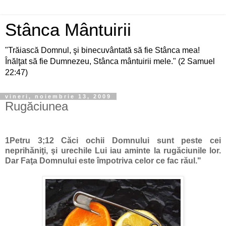
Stânca Mântuirii
"Trăiască Domnul, şi binecuvântată să fie Stânca mea!
Înălţat să fie Dumnezeu, Stânca mântuirii mele." (2 Samuel
22:47)
vineri, noiembrie 13, 2009
Rugăciunea
1Petru 3;
12
Căci ochii Domnului sunt peste cei
neprihăniţi, şi urechile Lui iau aminte la rugăciunile lor.
Dar Faţa Domnului este împotriva celor ce fac răul."