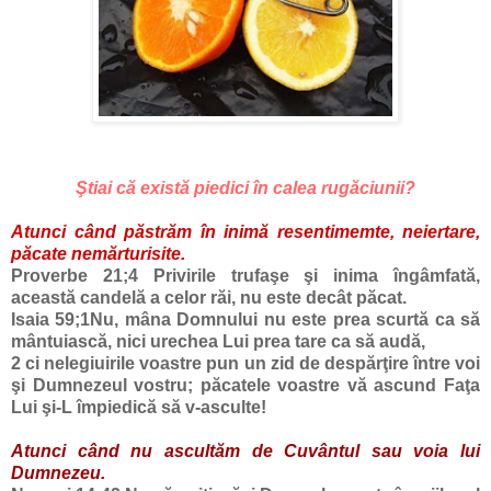
Ştiai că există piedici în calea rugăciunii?
Atunci când păstrăm în inimă resentimemte, neiertare,
păcate nemărturisite.
Proverbe 21;4
Privirile trufaşe şi inima îngâmfată,
această candelă a celor răi, nu este decât păcat.
Isaia 59;1
Nu, mâna Domnului nu este prea scurtă ca să
mântuiască, nici urechea Lui prea tare ca să audă,
2
ci nelegiuirile voastre pun un zid de despărţire între voi
şi Dumnezeul vostru; păcatele voastre vă ascund Faţa
Lui şi-L împiedică să v-asculte!
Atunci când nu ascultăm de Cuvântul sau voia lui
Dumnezeu.