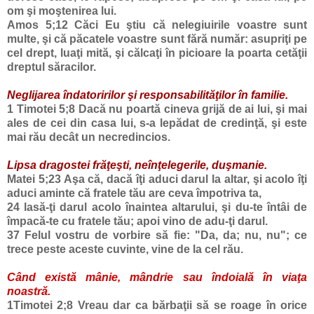
om şi moştenirea lui.
Amos 5
;12
Căci Eu ştiu că nelegiuirile voastre sunt
multe, şi că păcatele voastre sunt fără număr: asupriţi pe
cel drept, luaţi mită, şi călcaţi în picioare la poarta cetăţii
dreptul săracilor.
Neglijarea îndatoririlor şi responsabilităţilor în familie.
1 Timotei 5
;8
Dacă nu poartă cineva grijă de ai lui, şi mai
ales de cei din
casa
lui, s-a lepădat de credinţă, şi este
mai rău decât un necredincios.
Lipsa dragostei frăţeşti, neînţelegerile, duşmanie.
Matei 5;23
Aşa că, dacă îţi aduci darul la altar, şi acolo îţi
aduci aminte că fratele tău are ceva împotriva ta,
24
lasă-ţi darul acolo înaintea altarului, şi du-te întâi de
împacă-te cu fratele tău; apoi vino de adu-ţi darul.
37
Felul vostru de vorbire să fie: "Da, da; nu, nu"; ce
trece peste aceste cuvinte, vine de la cel rău.
Când există mânie, mândrie sau îndoială în viaţa
noastră.
1Timotei 2;8
Vreau dar ca bărbaţii să se roage în orice