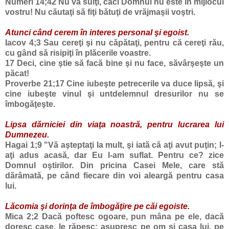
Numeri 14
;42
Nu vă suiţi, căci
Domnul nu
este în mijlocul
vostru! Nu căutaţi să fiţi bătuţi de vrăjmaşii voştri.
Atunci când cerem în interes personal şi egoist.
Iacov 4;3
Sau cereţi şi nu căpătaţi, pentru că cereţi rău,
cu gând să risipiţi în plăcerile voastre.
17
Deci, cine ştie să facă bine şi nu face, săvârşeşte un
păcat!
Proverbe 21;17
Cine iubeşte petrecerile va duce lipsă, şi
cine iubeşte vinul şi untdelemnul dresurilor nu se
îmbogăţeşte.
Lipsa dărniciei din viaţa noastră, pentru lucrarea lui
Dumnezeu.
Hagai 1
;9
"Vă aşteptaţi la mult, şi iată că aţi avut puţin; l-
aţi adus acasă, dar Eu l-am suflat. Pentru ce? zice
Domnul oştirilor. Din pricina Casei Mele, care stă
dărâmată, pe când fiecare din voi aleargă pentru
casa
lui
.
Lăcomia şi dorinţa de îmbogăţire pe căi egoiste.
Mica 2
;2
Dacă poftesc ogoare, pun mâna pe ele, dacă
doresc case, le răpesc; asupresc pe om şi
casa lui
, pe