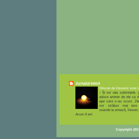
Jurnalul inimii
Dincolo de întuneric este 
-
Îți vei uita suferințele, ș
aduce aminte de ele ca d
ape care s-au scurs. Zile
vor străluci mai tare
soarele la amiază, întuner.
Acum 9 ani
Copyright 20