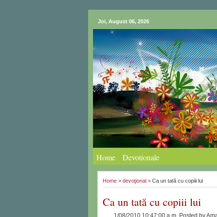
Joi, August 06, 2026
Home
Devotionale
Home
>
devoţional
> Ca un tată cu copiii lui
Ca un tată cu copiii lui
1/08/2010 10:47:00 a.m.
Posted by
Ama