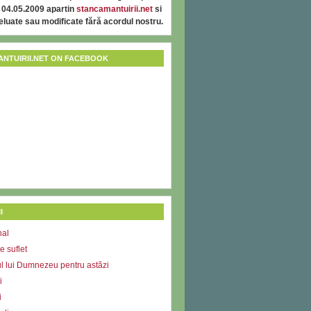
 04.05.2009 apartin
stancamantuirii.net
si
reluate sau modificate fără acordul nostru.
NTUIRII.NET ON FACEBOOK
I
nal
e suflet
l lui Dumnezeu pentru astăzi
i
i