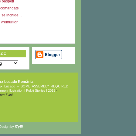
e oaspeţi
ecomandate
se inchide ...
l vremurilor
LOG
ax Lucado România
ax Lucado – SOME ASSEMBLY REQUIRED
rmon Illustration | Pulpit Stories | 2019
-
um 7 ani
 Design by
ITyEl