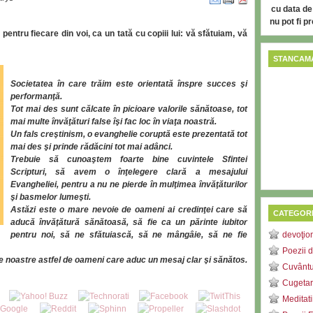
cu data de
nu pot fi p
t pentru fiecare din voi, ca un tată cu
copii
i lui: vă sfătuiam, vă
STANCAMA
Societatea în care trăim este orientată înspre succes şi
performanţă.
Tot mai des sunt călcate în picioare valorile sănătoase, tot
mai multe învăţături false îşi fac loc în viaţa noastră.
Un fals creştinism, o evanghelie coruptă este prezentată tot
mai des şi prinde rădăcini tot mai adânci.
Trebuie să cunoaştem foarte bine cuvintele Sfintei
Scripturi, să avem o înţelegere clară a mesajului
Evangheliei, pentru a nu ne pierde în mulţimea învăţăturilor
şi basmelor lumeşti.
Astăzi este o mare nevoie de oameni ai credinţei care să
CATEGORI
aducă învăţătură sănătoasă, să fie ca un părinte iubitor
pentru noi, să ne sfătuiască, să ne mângâie, să ne fie
devoţio
Poezii d
e noastre astfel de oameni care aduc un mesaj clar şi sănătos.
Cuvântu
Cugetar
Meditati