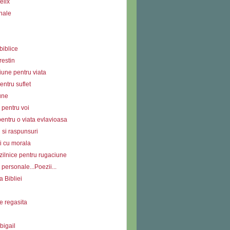
elix
nale
biblice
restin
iune pentru viata
ntru suflet
une
 pentru voi
entru o viata evlavioasa
i si raspunsuri
i cu morala
zilnice pentru rugaciune
personale...Poezii...
a Bibliei
e regasita
bigail