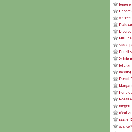
femeile 
Despre 
vindeca
D'ale ce
Diverse
Misiune
Video pe
Poezii 
Schite p
felicitar
meditaţ
Eseuri F
Margari
Perle d
Poezii 
alegeri
când vor
poezii 
ştiai că?