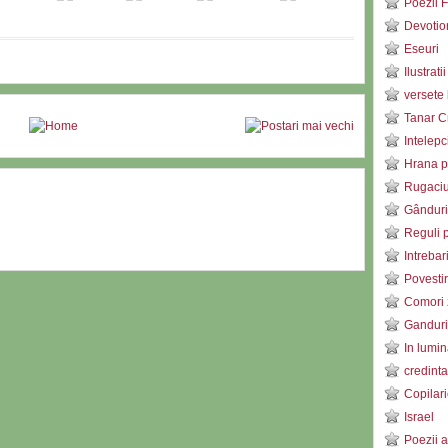
Poezii F
Devotio
Eseuri
Ilustratii
versete 
Tanar C
Intelepc
Hrana pe
Rugaci
Gânduri
Reguli p
Intrebar
Povestir
Comori 
Ganduri 
In lumin
credinta
Copilari
Israel
Poezii a