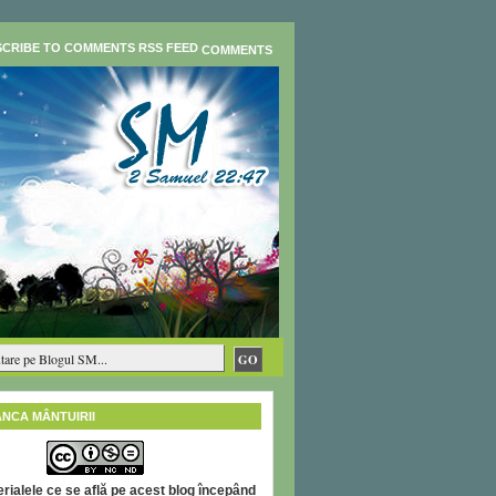
COMMENTS
ÂNCA MÂNTUIRII
rialele ce se află pe acest blog începând