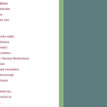
Bibliei
Alef-Bet
re
lor mici
ntru suflet
Adryana
redici
i crestine
ii- Nicolae Moldoveanu
elix
tare Homiletice
uhovniceşti
Amarys
bele tac...
DorDeCer
...