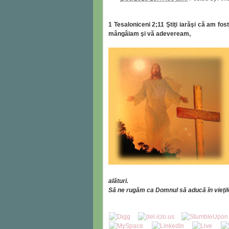
1 Tesaloniceni 2
;11
Ştiţi iarăşi că am fos
mângâiam şi vă adeveream,
alături.
Să ne rugăm ca Domnul să aducă în vieţil