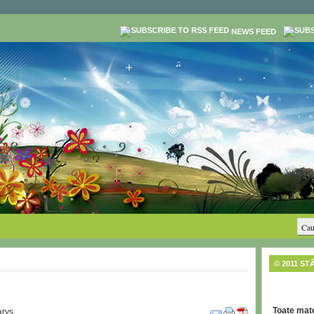
NEWS FEED
© 2011 ST
Toate mate
rys