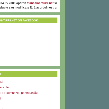
 04.05.2009 apartin
stancamantuirii.net
si
reluate sau modificate fără acordul nostru.
NTUIRII.NET ON FACEBOOK
I
nal
e suflet
l lui Dumnezeu pentru astăzi
i
i