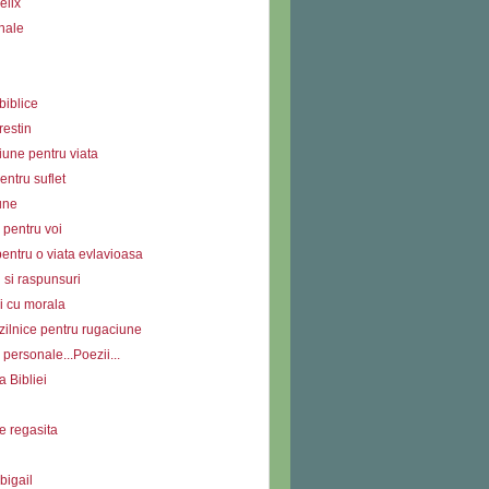
elix
nale
biblice
restin
iune pentru viata
ntru suflet
une
 pentru voi
entru o viata evlavioasa
i si raspunsuri
i cu morala
zilnice pentru rugaciune
personale...Poezii...
a Bibliei
e regasita
bigail