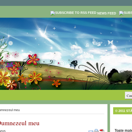
NEWS FEED
Dumnezeul meu
© 2011 ST
 Dumnezeul meu
Toate mate
rys