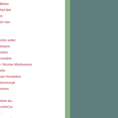
Bibliei
Alef-Bet
re
lor mici
ntru suflet
Adryana
redici
i crestine
ii- Nicolae Moldoveanu
elix
tare Homiletice
uhovniceşti
Amarys
bele tac...
DorDeCer
...