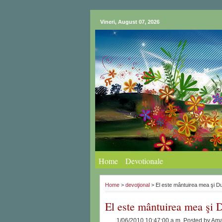
Vineri, August 07, 2026
Home
Devotionale
Home
>
devoţional
> El este mântuirea mea şi 
El este mântuirea mea şi
1/06/2010 10:47:00 a.m.
Posted by
Ama