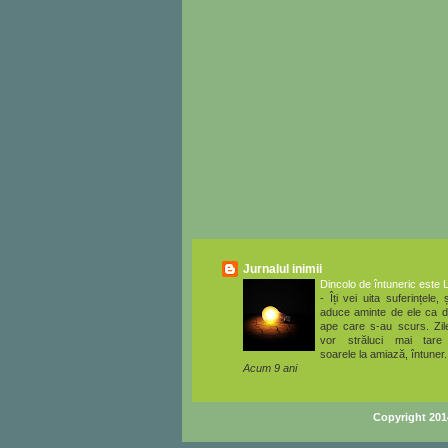
Jurnalul inimii
Dincolo de întuneric este 
-
Îți vei uita suferințele, ș
aduce aminte de ele ca d
ape care s-au scurs. Zile
vor străluci mai tare
soarele la amiază, întuner.
Acum 9 ani
Copyright 20