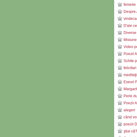
femeile 
Despre 
vindeca
D'ale ce
Diverse
Misiune
Video pe
Poezii 
Schite p
felicitar
meditaţ
Eseuri F
Margari
Perle d
Poezii 
alegeri
când vor
poezii 
ştiai că?