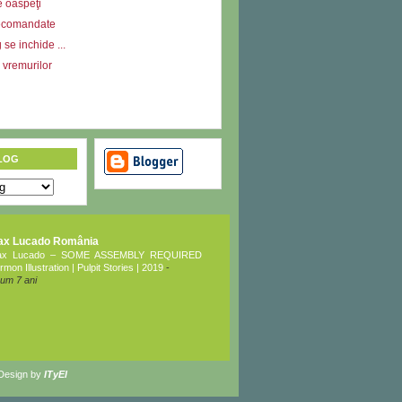
e oaspeţi
ecomandate
se inchide ...
l vremurilor
LOG
ax Lucado România
ax Lucado – SOME ASSEMBLY REQUIRED
rmon Illustration | Pulpit Stories | 2019
-
um 7 ani
 Design by
ITyEl