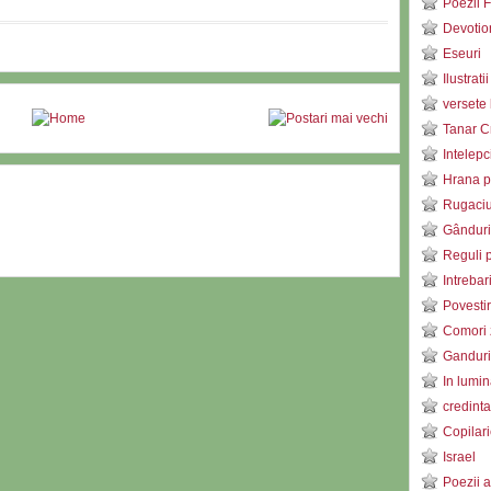
Poezii F
Devotio
Eseuri
Ilustratii
versete 
Tanar C
Intelepc
Hrana pe
Rugaci
Gânduri
Reguli p
Intrebar
Povestir
Comori 
Ganduri 
In lumin
credinta
Copilari
Israel
Poezii a