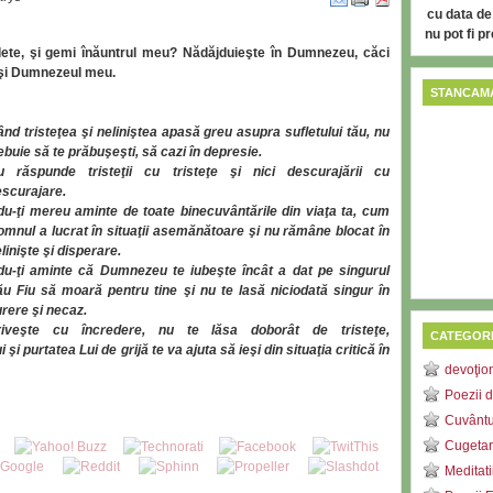
cu data de
nu pot fi p
lete, şi gemi înăuntrul meu? Nădăjduieşte în Dumnezeu, căci
a şi Dumnezeul meu.
STANCAMA
nd tristeţea şi neliniştea apasă greu asupra sufletului tău, nu
ebuie să te prăbuşeşti, să cazi în depresie.
u răspunde tristeţii cu tristeţe şi nici descurajării cu
scurajare.
u-ţi mereu aminte de toate binecuvântările din viaţa ta, cum
mnul a lucrat în situaţii asemănătoare şi nu rămâne blocat în
linişte şi disperare.
du-ţi aminte că Dumnezeu te iubeşte încât a dat pe singurul
u Fiu să moară pentru tine şi nu te lasă niciodată singur în
rere şi necaz.
riveşte cu încredere, nu te lăsa doborât de tristeţe,
CATEGORI
 purtatea Lui de grijă te va ajuta să ieşi din situaţia critică în
devoţio
Poezii d
Cuvântu
Cugetar
Meditati