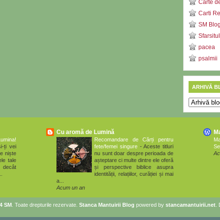
Carte d
Carti R
SM Blog 
Sfarsitu
pacea
psalmii
ARHIVĂ B
Cu aromă de Lumină
M
Lumina!
Recomandare de Cărți pentru
M
i-ți vei
fete/femei singure
-
Aceste titluri
Se
e niște
nu sunt doar despre perioada de
Ac
le tale
așteptare ci multe dintre ele oferă
 decât
și perspective biblice asupra
..
identității, relațiilor, curăției și mai
a...
Acum un an
14 SM
. Toate drepturile rezervate.
Stanca Mantuirii Blog
powered by
stancamantuirii.net
.