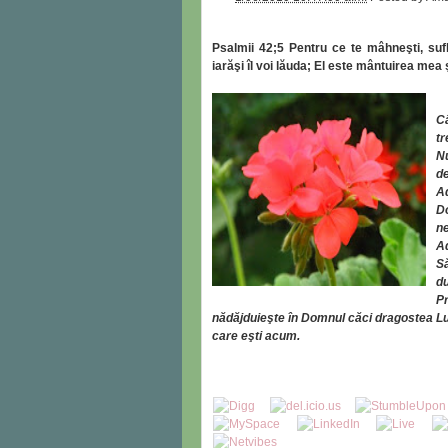
Psalmii 42;
5
Pentru ce te mâhneşti, suf
iarăşi îl voi lăuda; El este mântuirea me
Câ
tr
N
de
Ad
Do
ne
A
Să
du
P
nădăjduieşte în Domnul căci dragostea Lui şi
care eşti acum.