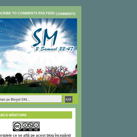
COMMENTS
ÂNCA MÂNTUIRII
rialele ce se află pe acest blog începând