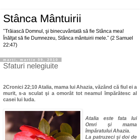
Stânca Mântuirii
"Trăiască Domnul, şi binecuvântată să fie Stânca mea!
Înălţat să fie Dumnezeu, Stânca mântuirii mele." (2 Samuel
22:47)
marți, martie 09, 2010
Sfaturi nelegiuite
2Cronici 22;10 Atalia, mama lui Ahazia, văzând că fiul ei a
murit, s-a sculat şi a omorât tot neamul împărătesc al
casei lui Iuda.
Atalia este fata lui
Omri şi mama
împăratului Ahazia.
La patruzeci şi doi de