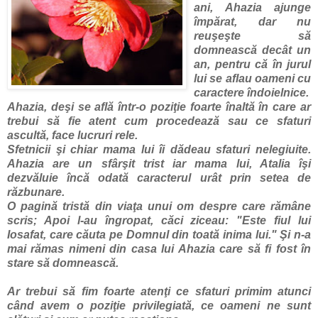
ani, Ahazia ajunge
împărat, dar nu
reuşeşte să
domnească decât un
an, pentru că în jurul
lui se aflau oameni cu
caractere îndoielnice.
Ahazia, deşi se află într-o poziţie foarte înaltă în care ar
trebui să fie atent cum procedează sau ce sfaturi
ascultă, face lucruri rele.
Sfetnicii şi chiar mama lui îi dădeau sfaturi nelegiuite.
Ahazia are un sfârşit trist iar mama lui, Atalia îşi
dezvăluie încă odată caracterul urât prin setea de
răzbunare.
O pagină tristă din viaţa unui om despre care rămâne
scris; Apoi l-au îngropat, căci ziceau: "Este fiul lui
Iosafat, care căuta pe Domnul din toată inima lui." Şi n-a
mai rămas nimeni din casa lui Ahazia care să fi fost în
stare să domnească.
Ar trebui să fim foarte atenţi ce sfaturi primim atunci
când avem o poziţie privilegiată, ce oameni ne sunt