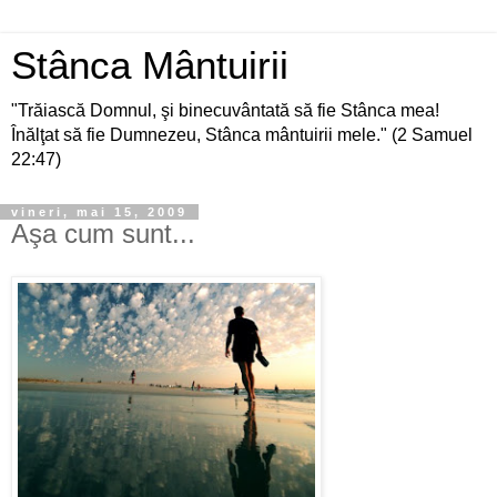
Stânca Mântuirii
"Trăiască Domnul, şi binecuvântată să fie Stânca mea!
Înălţat să fie Dumnezeu, Stânca mântuirii mele." (2 Samuel
22:47)
vineri, mai 15, 2009
Aşa cum sunt...