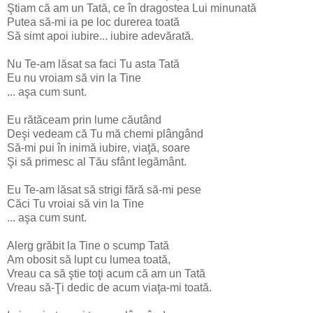
Ştiam că am un Tată, ce în dragostea Lui minunată
Putea să-mi ia pe loc durerea toată
Să simt apoi iubire... iubire adevărată.
Nu Te-am lăsat sa faci Tu asta Tată
Eu nu vroiam să vin la Tine
... aşa cum sunt.
Eu rătăceam prin lume căutând
Deşi vedeam că Tu mă chemi plângând
Să-mi pui în inimă iubire, viaţă, soare
Şi să primesc al Tău sfânt legământ.
Eu Te-am lăsat să strigi fără să-mi pese
Căci Tu vroiai să vin la Tine
... aşa cum sunt.
Alerg grăbit la Tine o scump Tată
Am obosit să lupt cu lumea toată,
Vreau ca să ştie toţi acum că am un Tată
Vreau să-Ţi dedic de acum viaţa-mi toată.