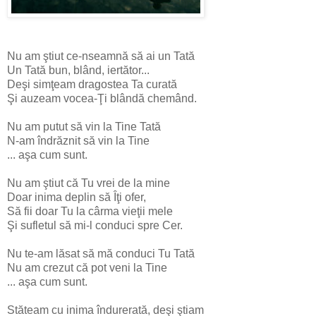
Nu am ştiut ce-nseamnă să ai un Tată
Un Tată bun, blând, iertător...
Deşi simţeam dragostea Ta curată
Şi auzeam vocea-Ţi blândă chemând.
Nu am putut să vin la Tine Tată
N-am îndrăznit să vin la Tine
... aşa cum sunt.
Nu am ştiut că Tu vrei de la mine
Doar inima deplin să Îţi ofer,
Să fii doar Tu la cârma vieţii mele
Şi sufletul să mi-l conduci spre Cer.
Nu te-am lăsat să mă conduci Tu Tată
Nu am crezut că pot veni la Tine
... aşa cum sunt.
Stăteam cu inima îndurerată, deşi ştiam