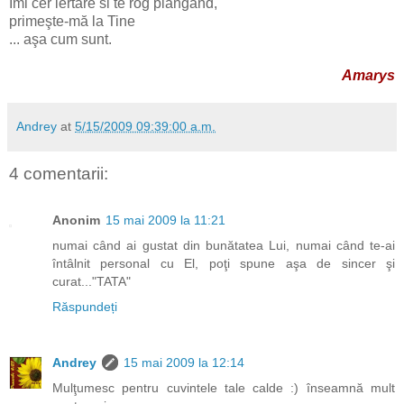
Imi cer iertare si te rog plângând,
primeşte-mă la Tine
... aşa cum sunt.
Amarys
Andrey
at
5/15/2009 09:39:00 a.m.
4 comentarii:
Anonim
15 mai 2009 la 11:21
numai când ai gustat din bunătatea Lui, numai când te-ai
întâlnit personal cu El, poţi spune aşa de sincer şi
curat..."TATA"
Răspundeți
Andrey
15 mai 2009 la 12:14
Mulţumesc pentru cuvintele tale calde :) înseamnă mult